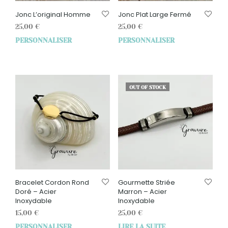
Jonc L’original Homme
Jonc Plat Large Fermé
25,00
€
25,00
€
PERSONNALISER
PERSONNALISER
OUT OF STOCK
Bracelet Cordon Rond
Gourmette Striée
Doré – Acier
Marron – Acier
Inoxydable
Inoxydable
15,00
€
25,00
€
PERSONNALISER
LIRE LA SUITE