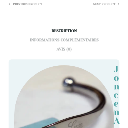
PREVIOUS PRODUCT
NEXT PRODUCT
DESCRIPTION
INFORMATIONS COMPLÉMENTAIRES
AVIS (0)
J
o
n
c
e
n
A