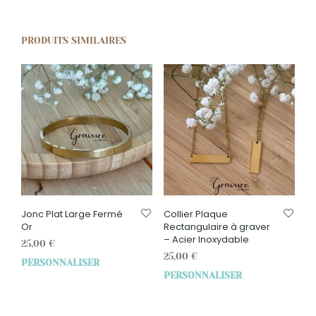
PRODUITS SIMILAIRES
Jonc Plat Large Fermé
Collier Plaque
Or
Rectangulaire à graver
– Acier Inoxydable
25,00
€
25,00
€
PERSONNALISER
PERSONNALISER