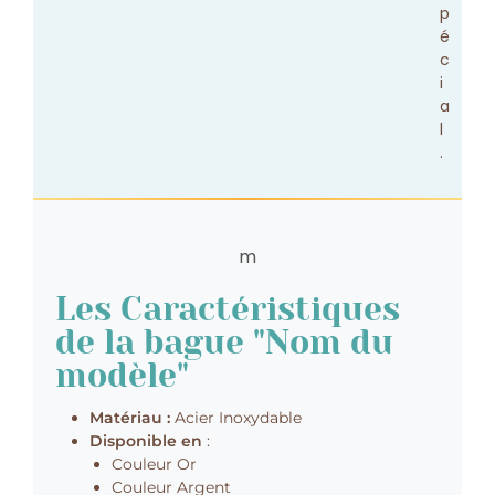
p
é
c
i
a
l
.
Les Caractéristiques
de la bague "Nom du
modèle"
Matériau :
Acier Inoxydable
Disponible en
:
Couleur Or
Couleur Argent